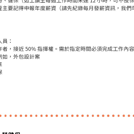
工勞、健保（如工讀生每週工作時間未達 12 小時，可不投
時，雇主要記得申報年度薪資（請先紀錄每月發薪資訊，我們
人員：
工作者，接近 50% 指揮權。需於指定時間必須完成工作內
例如，外包設計案
單
保
-