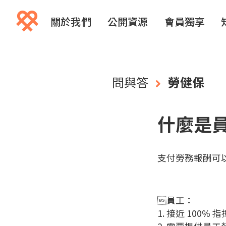
關於我們
公開資源
會員獨享
問與答
勞健保
什麼是
支付勞務報酬可
員工：
1. 接近 100