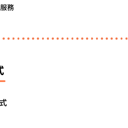
帳服務
式
式