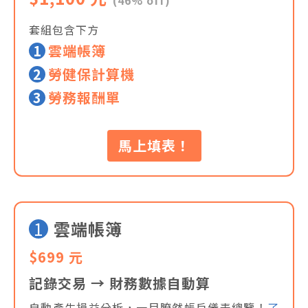
(46% off)
套組包含下方
1
雲端帳簿
2
勞健保計算機
3
勞務報酬單
馬上填表！
1
雲端帳簿
$699 元
記錄交易 → 財務數據自動算
自動產生損益分析，一目瞭然帳戶儀表總覽！
了