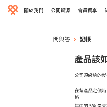
關於我們
公開資源
會員獨享
問與答
記帳
產品該
公司須繳納的就
在幫產品定價時
格
其中的 5% 是