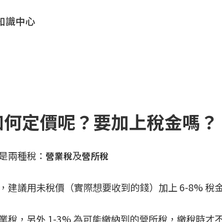
知識中心
如何定價呢？要加上稅金嗎？
是兩種稅：
及
營業稅
營所稅
，建議用未稅價（實際想要收到的錢）加上 6-8% 稅
營業稅，另外 1-3% 為可能繳納到的營所稅，繳稅時